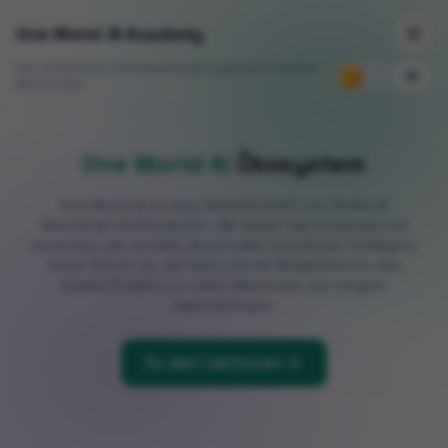
One World AI Academy
Der einfachste und bequemste Zugang zur Gonka-
DE
Blockchain
One World AI
Ökosystem
One World AI ist eine Gemeinschaft von Gonka AI
Blockchain-Enthusiasten. Wir sehen das Potenzial und
verstehen die Vorteile dezentraler künstlicher Intelligenz.
Unser Ziel ist es, die Idee und die Möglichkeiten des
Gonka-Projekts so vielen Menschen wie möglich
nahezubringen.
Zu den Lektionen