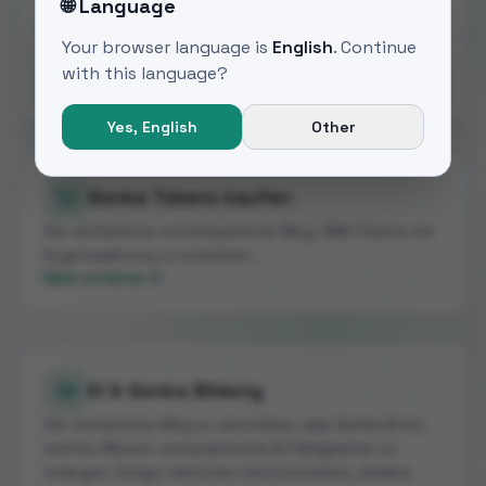
🌐 Language
zu beginnen. Der gesamte Prozess dauert für den
Nutzer 2 Minuten. Das Projektteam kümmert sich um
Your browser language is
English
. Continue
alle technischen Aspekte.
with this language?
Mehr erfahren
Yes,
English
Other
Gonka Tokens kaufen
Der einfachste und bequemste Weg, GNK-Tokens mit
Kryptowährung zu erwerben.
Mehr erfahren
KI & Gonka Bildung
Der einfachste Weg zu verstehen, was Gonka AI ist,
echtes Wissen und praktische KI-Fähigkeiten zu
erlangen. Einige Lektionen sind kostenlos, andere