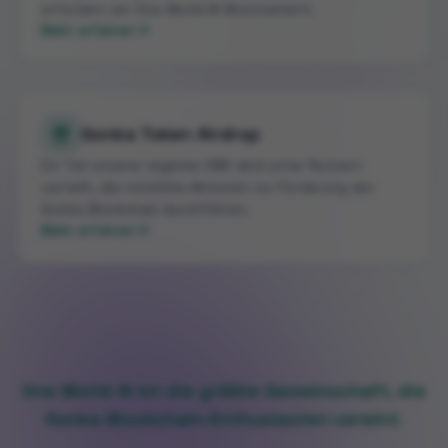
erfordern ein One World AI Abonnement.
Mehr erfahren
Gonka Token Airdrop
Ein Teil unserer eigenen GNK wird unter Nutzern
verteilt, die nützliche Aktionen zur Förderung der
Gonka-Blockchain durchführen.
Mehr erfahren
One World AI ist die größte Gemeinschaft, die
Gonka-Blockchain-Enthusiasten vereint.