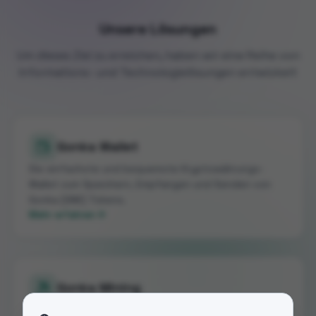
Unsere Lösungen
Um dieses Ziel zu erreichen, haben wir eine Reihe von
Informations- und Technologielösungen entwickelt
Gonka Wallet
Die einfachste und bequemste Kryptowährungs-
Wallet zum Speichern, Empfangen und Senden von
Gonka (GNK) Tokens.
Mehr erfahren
Gonka Mining
Der einfachste Weg, mit dem Mining von GNK-Tokens